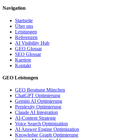
Navigation
Startseite
Über uns
Leistungen
Referenzen
AI Visibility Hub
GEO Glossar
SEO Glossar
Karriere
Kontakt
GEO Leistungen
GEO Beratung München
ChatGPT Optimierung
Gemini AI Optimierung
Perplexity Optimierung
Claude AI Integration
AI-Content Strategie
Voice Search Optimization
AI Answer Engine Optimization
Knowledge Graph Optimierung