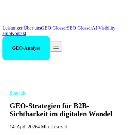
Leistungen
Über uns
GEO Glossar
SEO Glossar
AI Visibility
Hub
Kontakt
GEO-Analyse
Strategie
GEO-Strategien für B2B-
Sichtbarkeit im digitalen Wandel
14. April 2026
4 Min. Lesezeit