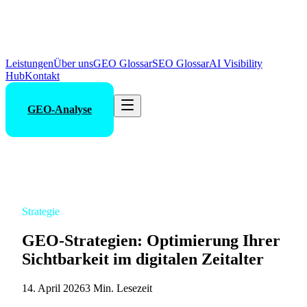
Leistungen
Über uns
GEO Glossar
SEO Glossar
AI Visibility
Hub
Kontakt
GEO-Analyse
Strategie
GEO-Strategien: Optimierung Ihrer
Sichtbarkeit im digitalen Zeitalter
14. April 2026
3 Min. Lesezeit