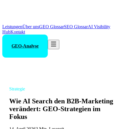
Leistungen
Über uns
GEO Glossar
SEO Glossar
AI Visibility
Hub
Kontakt
GEO-Analyse
Strategie
Wie AI Search den B2B-Marketing
verändert: GEO-Strategien im
Fokus
14. April 2026
3 Min. Lesezeit