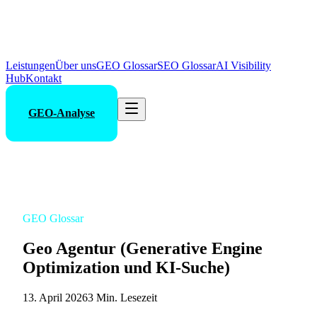
Leistungen
Über uns
GEO Glossar
SEO Glossar
AI Visibility
Hub
Kontakt
GEO-Analyse
GEO Glossar
Geo Agentur (Generative Engine
Optimization und KI-Suche)
13. April 2026
3 Min. Lesezeit