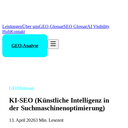
Leistungen
Über uns
GEO Glossar
SEO Glossar
AI Visibility
Hub
Kontakt
GEO-Analyse
GEO Glossar
KI-SEO (Künstliche Intelligenz in
der Suchmaschinenoptimierung)
13. April 2026
3 Min. Lesezeit