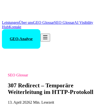
Leistungen
Über uns
GEO Glossar
SEO Glossar
AI Visibility
Hub
Kontakt
GEO-Analyse
SEO Glossar
307 Redirect – Temporäre
Weiterleitung im HTTP-Protokoll
13. April 2026
2 Min. Lesezeit