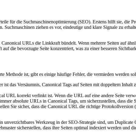
le für die Suchmaschinenoptimierung (SEO). Erstens hilft sie, die Pr
Suchmaschinen ziehen es vor, eindeutige und klare Signale zu erhalte
Canonical URLs die Linkkraft bündelt. Wenn mehrere Seiten auf ähnliche
 auf die bevorzugte Seite konzentriert, was zu einer besseren Sichtbar
ethode ist, gibt es einige häufige Fehler, die vermieden werden sol
er ist das Versäumnis, Canonical Tags auf Seiten mit doppeltem Inhalt 
cal URL korrekt verlinkt ist. Wenn die URL auf eine andere Seite verwei
mer absolute URLs in Canonical Tags, um sicherzustellen, dass die Su
ellen Sie sicher, dass die Canonical URL die richtige Protokollvers
n unverzichtbares Werkzeug in der SEO-Strategie sind, um Duplicate 
master sicherstellen, dass ihre Seiten optimal indexiert werden und d