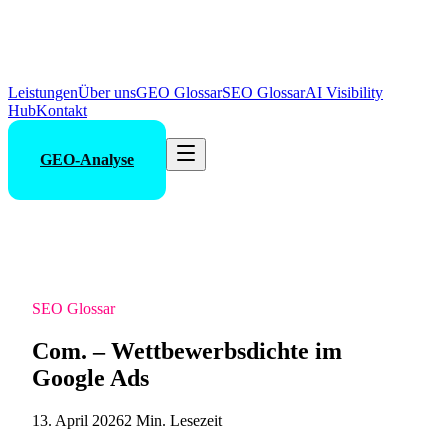
Leistungen
Über uns
GEO Glossar
SEO Glossar
AI Visibility
Hub
Kontakt
GEO-Analyse
SEO Glossar
Com. – Wettbewerbsdichte im
Google Ads
13. April 2026
2 Min. Lesezeit