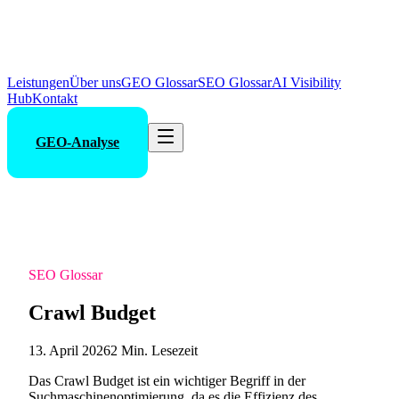
Leistungen
Über uns
GEO Glossar
SEO Glossar
AI Visibility
Hub
Kontakt
GEO-Analyse
SEO Glossar
Crawl Budget
13. April 2026
2 Min. Lesezeit
Das Crawl Budget ist ein wichtiger Begriff in der
Suchmaschinenoptimierung, da es die Effizienz des