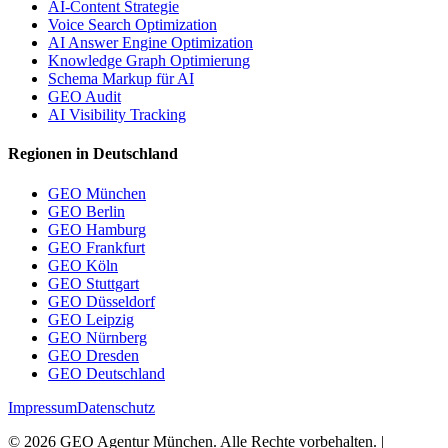
AI-Content Strategie
Voice Search Optimization
AI Answer Engine Optimization
Knowledge Graph Optimierung
Schema Markup für AI
GEO Audit
AI Visibility Tracking
Regionen in Deutschland
GEO München
GEO Berlin
GEO Hamburg
GEO Frankfurt
GEO Köln
GEO Stuttgart
GEO Düsseldorf
GEO Leipzig
GEO Nürnberg
GEO Dresden
GEO Deutschland
Impressum
Datenschutz
©
2026
GEO Agentur München. Alle Rechte vorbehalten. |