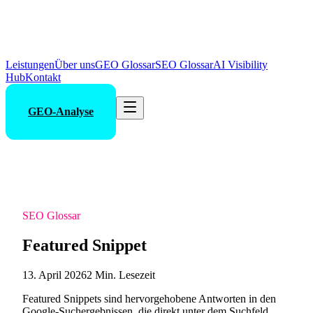
Leistungen
Über uns
GEO Glossar
SEO Glossar
AI Visibility
Hub
Kontakt
GEO-Analyse
SEO Glossar
Featured Snippet
13. April 2026
2 Min. Lesezeit
Featured Snippets sind hervorgehobene Antworten in den
Google-Suchergebnissen, die direkt unter dem Suchfeld