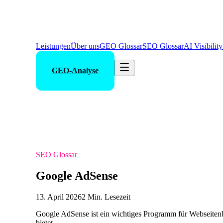
Leistungen
Über uns
GEO Glossar
SEO Glossar
AI Visibilit
GEO-Analyse
SEO Glossar
Google AdSense
13. April 2026
2 Min. Lesezeit
Google AdSense ist ein wichtiges Programm für Webseitenbe
bietet.