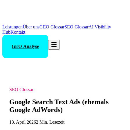
Leistungen
Über uns
GEO Glossar
SEO Glossar
AI Visibility
Hub
Kontakt
GEO-Analyse
SEO Glossar
Google Search Text Ads (ehemals
Google AdWords)
13. April 2026
2 Min. Lesezeit