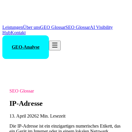
Leistungen
Über uns
GEO Glossar
SEO Glossar
AI Visibility
Hub
Kontakt
GEO-Analyse
SEO Glossar
IP-Adresse
13. April 2026
2 Min. Lesezeit
Die IP-Adresse ist ein einzigartiges numerisches Etikett, das
ein Gerät im Internet oder in einem lokalen Netzwerk