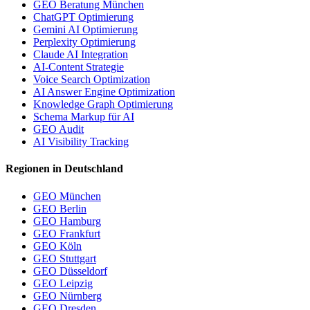
GEO Beratung München
ChatGPT Optimierung
Gemini AI Optimierung
Perplexity Optimierung
Claude AI Integration
AI-Content Strategie
Voice Search Optimization
AI Answer Engine Optimization
Knowledge Graph Optimierung
Schema Markup für AI
GEO Audit
AI Visibility Tracking
Regionen in Deutschland
GEO München
GEO Berlin
GEO Hamburg
GEO Frankfurt
GEO Köln
GEO Stuttgart
GEO Düsseldorf
GEO Leipzig
GEO Nürnberg
GEO Dresden