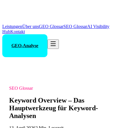
Leistungen
Über uns
GEO Glossar
SEO Glossar
AI Visibility
Hub
Kontakt
GEO-Analyse
SEO Glossar
Keyword Overview – Das
Hauptwerkzeug für Keyword-
Analysen
13. April 2026
2 Min. Lesezeit