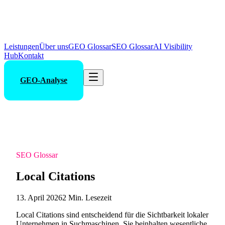
Leistungen
Über uns
GEO Glossar
SEO Glossar
AI Visibility
Hub
Kontakt
GEO-Analyse
SEO Glossar
Local Citations
13. April 2026
2 Min. Lesezeit
Local Citations sind entscheidend für die Sichtbarkeit lokaler
Unternehmen in Suchmaschinen. Sie beinhalten wesentliche