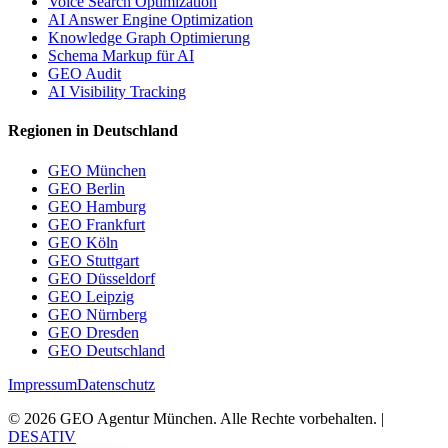
Voice Search Optimization
AI Answer Engine Optimization
Knowledge Graph Optimierung
Schema Markup für AI
GEO Audit
AI Visibility Tracking
Regionen in Deutschland
GEO München
GEO Berlin
GEO Hamburg
GEO Frankfurt
GEO Köln
GEO Stuttgart
GEO Düsseldorf
GEO Leipzig
GEO Nürnberg
GEO Dresden
GEO Deutschland
Impressum
Datenschutz
©
2026
GEO Agentur München. Alle Rechte vorbehalten. |
DESATIV