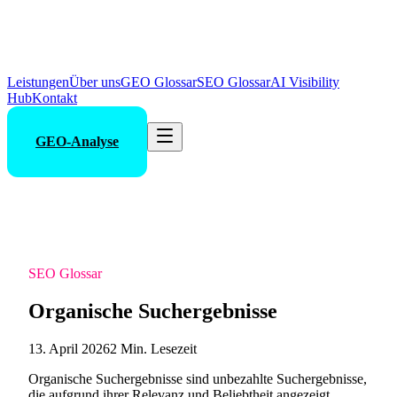
Leistungen
Über uns
GEO Glossar
SEO Glossar
AI Visibility
Hub
Kontakt
GEO-Analyse
SEO Glossar
Organische Suchergebnisse
13. April 2026
2 Min. Lesezeit
Organische Suchergebnisse sind unbezahlte Suchergebnisse,
die aufgrund ihrer Relevanz und Beliebtheit angezeigt