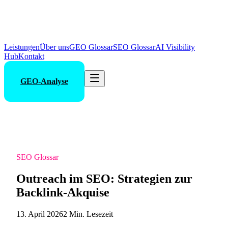
Leistungen
Über uns
GEO Glossar
SEO Glossar
AI Visibility
Hub
Kontakt
GEO-Analyse
SEO Glossar
Outreach im SEO: Strategien zur
Backlink-Akquise
13. April 2026
2 Min. Lesezeit