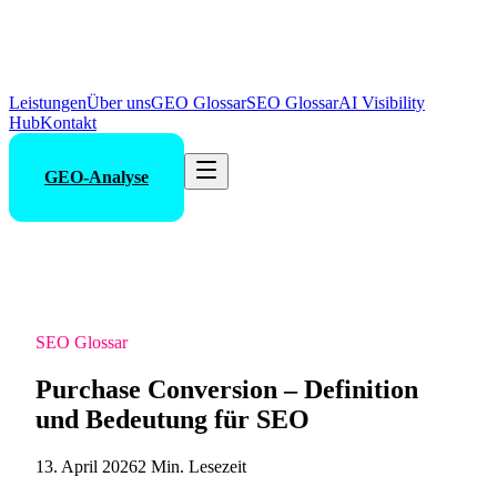
Leistungen
Über uns
GEO Glossar
SEO Glossar
AI Visibility
Hub
Kontakt
GEO-Analyse
SEO Glossar
Purchase Conversion – Definition
und Bedeutung für SEO
13. April 2026
2 Min. Lesezeit