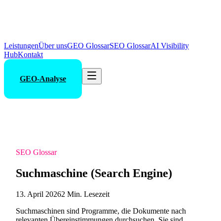
Leistungen
Über uns
GEO Glossar
SEO Glossar
AI Visibility
Hub
Kontakt
GEO-Analyse
SEO Glossar
Suchmaschine (Search Engine)
13. April 2026
2 Min. Lesezeit
Suchmaschinen sind Programme, die Dokumente nach
relevanten Übereinstimmungen durchsuchen. Sie sind