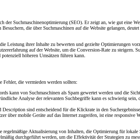
ich der Suchmaschinenoptimierung (SEO). Er zeigt an, wie gut eine Webs
Besuchern, die über Suchmaschinen auf die Website gelangen, deutet da
die Leistung ihrer Inhalte zu bewerten und gezielte Optimierungen vo
nutzererfahrung auf der Website, um die Conversion-Rate zu steigern. 
nd potenziell höheren Umsätzen führen kann.
ge Fehler, die vermieden werden sollten:
ds kann von Suchmaschinen als Spam gewertet werden und die Sichtba
ndliche Analyse der relevanten Suchbegriffe kann es schwierig sein, die
Description sind entscheidend für die Klickrate in den Suchergebnissen
r über mobile Geräte auf das Internet zugreifen, ist eine responsive W
ie regelmäßige Aktualisierung von Inhalten, die Optimierung für loka
lmäßig durchgeführt werden, um die Effektivität der Strategien zu m