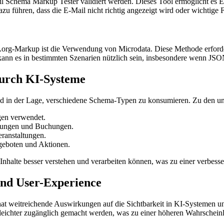
Schema Markup Tester validiert werden. Dieses Tool ermöglicht es Entw
zu führen, dass die E-Mail nicht richtig angezeigt wird oder wichtige 
.org-Markup ist die Verwendung von Microdata. Diese Methode erforde
kann es in bestimmten Szenarien nützlich sein, insbesondere wenn JSON
urch KI-Systeme
d in der Lage, verschiedene Schema-Typen zu konsumieren. Zu den un
gen verwendet.
erungen und Buchungen.
ranstaltungen.
ngeboten und Aktionen.
nhalte besser verstehen und verarbeiten können, was zu einer verbesse
und User-Experience
 weitreichende Auswirkungen auf die Sichtbarkeit in KI-Systemen und
leichter zugänglich gemacht werden, was zu einer höheren Wahrscheinli