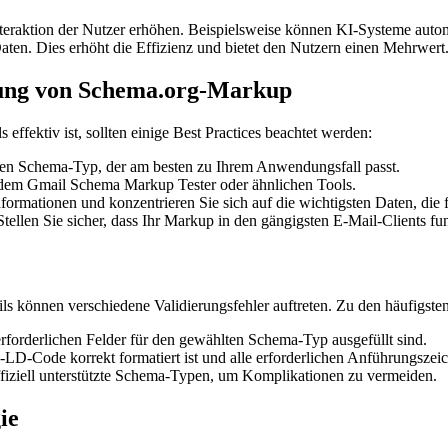
nteraktion der Nutzer erhöhen. Beispielsweise können KI-Systeme auto
Daten. Dies erhöht die Effizienz und bietet den Nutzern einen Mehrwert
erung von Schema.org-Markup
ffektiv ist, sollten einige Best Practices beachtet werden:
n Schema-Typ, der am besten zu Ihrem Anwendungsfall passt.
 dem Gmail Schema Markup Tester oder ähnlichen Tools.
formationen und konzentrieren Sie sich auf die wichtigsten Daten, di
tellen Sie sicher, dass Ihr Markup in den gängigsten E-Mail-Clients fun
 können verschiedene Validierungsfehler auftreten. Zu den häufigste
e erforderlichen Felder für den gewählten Schema-Typ ausgefüllt sind.
LD-Code korrekt formatiert ist und alle erforderlichen Anführungsze
iziell unterstützte Schema-Typen, um Komplikationen zu vermeiden.
ie