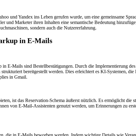
, Yahoo und Yandex ins Leben gerufen wurde, um eine gemeinsame Sprac
und Marketer ihren Inhalten eine semantische Bedeutung hinzufügen,
n Suchmaschinen, sondern auch die Nutzererfahrung.
arkup in E-Mails
n E-Mails sind Bestellbestätigungen. Durch die Implementierung de
trukturiert bereitgestellt werden. Dies erleichtert es KI-Systemen, di
lies in Gmail.
en, ist das Reservation-Schema äußerst nützlich. Es ermöglicht die s
önnen von E-Mail-Assistenten genutzt werden, um Erinnerungen zu erst
, die in E-Mails beworben werden. Indem wichtige Details wie Veranstal