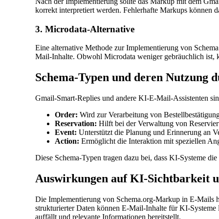
Nach der Implementierung sollte das Markup mit dem Gmail 
korrekt interpretiert werden. Fehlerhafte Markups können da
3. Microdata-Alternative
Eine alternative Methode zur Implementierung von Schema
Mail-Inhalte. Obwohl Microdata weniger gebräuchlich ist, 
Schema-Typen und deren Nutzung d
Gmail-Smart-Replies und andere KI-E-Mail-Assistenten sin
Order:
Wird zur Verarbeitung von Bestellbestätigun
Reservation:
Hilft bei der Verwaltung von Reservi
Event:
Unterstützt die Planung und Erinnerung an Ve
Action:
Ermöglicht die Interaktion mit speziellen A
Diese Schema-Typen tragen dazu bei, dass KI-Systeme die I
Auswirkungen auf KI-Sichtbarkeit 
Die Implementierung von Schema.org-Markup in E-Mails hat
strukturierter Daten können E-Mail-Inhalte für KI-Systeme 
auffällt und relevante Informationen bereitstellt.