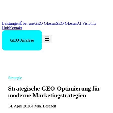
Leistungen
Über uns
GEO Glossar
SEO Glossar
AI Visibility
Hub
Kontakt
GEO-Analyse
Strategie
Strategische GEO-Optimierung für
moderne Marketingstrategien
14. April 2026
4 Min. Lesezeit