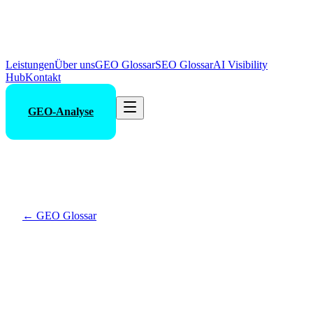
Leistungen
Über uns
GEO Glossar
SEO Glossar
AI Visibility
Hub
Kontakt
GEO-Analyse
←
GEO Glossar