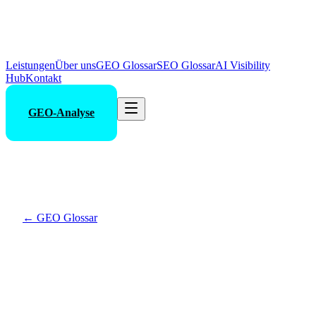
Leistungen
Über uns
GEO Glossar
SEO Glossar
AI Visibility
Hub
Kontakt
GEO-Analyse
←
GEO Glossar