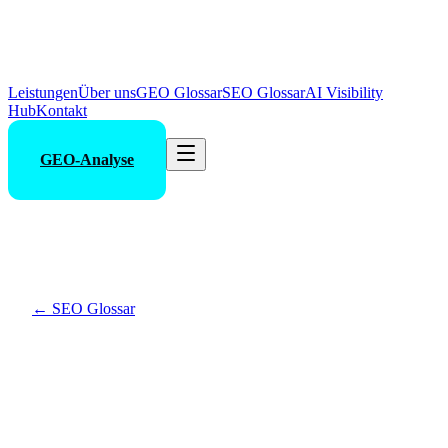
Leistungen
Über uns
GEO Glossar
SEO Glossar
AI Visibility
Hub
Kontakt
GEO-Analyse
←
SEO Glossar