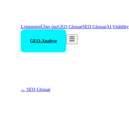
Leistungen
Über uns
GEO Glossar
SEO Glossar
AI Visibilit
GEO-Analyse
←
SEO Glossar