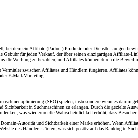
dell, bei dem ein Affiliate (Partner) Produkte oder Dienstleistungen b
ne Gebühr für jeden Verkauf, der über seinen einzigartigen Affiliate-Li
aus für Werbung zu bezahlen, und Affiliates können durch die Bewerb
ls Vermittler zwischen Affiliates und Händlern fungieren. Affiliates kö
 oder E-Mail-Marketing.
maschinenoptimierung (SEO) spielen, insbesondere wenn es darum geht, 
und Sichtbarkeit in Suchmaschinen zu erlangen. Durch die gezielte Au
iten lenken, was wiederum die Wahrscheinlichkeit erhöht, dass Besuche
e Domain-Autorität und Sichtbarkeit einer Marke erhöhen. Wenn Affilia
Website des Händlers stärken, was sich positiv auf das Ranking in Su