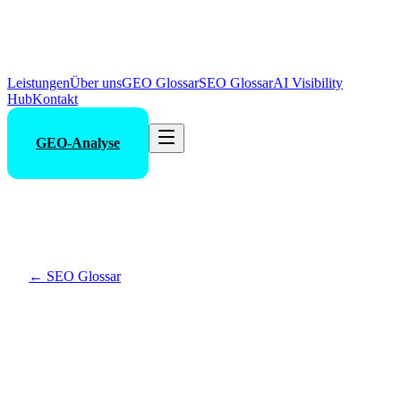
Leistungen
Über uns
GEO Glossar
SEO Glossar
AI Visibility
Hub
Kontakt
GEO-Analyse
←
SEO Glossar