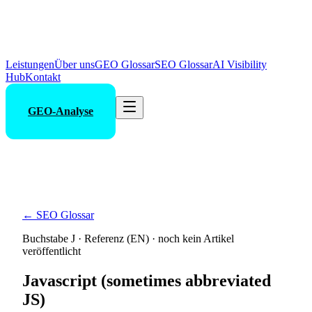
Leistungen
Über uns
GEO Glossar
SEO Glossar
AI Visibility
Hub
Kontakt
GEO-Analyse
← SEO Glossar
Buchstabe
J
· Referenz (EN) · noch kein Artikel
veröffentlicht
Javascript (sometimes abbreviated
JS)