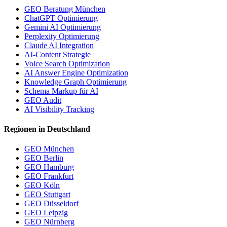
GEO Beratung München
ChatGPT Optimierung
Gemini AI Optimierung
Perplexity Optimierung
Claude AI Integration
AI-Content Strategie
Voice Search Optimization
AI Answer Engine Optimization
Knowledge Graph Optimierung
Schema Markup für AI
GEO Audit
AI Visibility Tracking
Regionen in Deutschland
GEO München
GEO Berlin
GEO Hamburg
GEO Frankfurt
GEO Köln
GEO Stuttgart
GEO Düsseldorf
GEO Leipzig
GEO Nürnberg