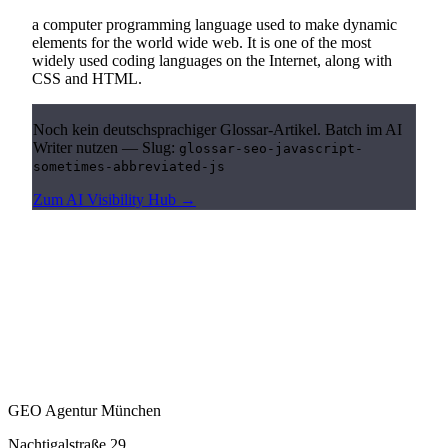
a computer programming language used to make dynamic
elements for the world wide web. It is one of the most
widely used coding languages on the Internet, along with
CSS and HTML.
Noch kein deutschsprachiger Glossar-Artikel. Batch im AI
Writer nutzen — Slug:
glossar-seo-javascript-
sometimes-abbreviated-js
Zum AI Visibility Hub →
GEO Agentur München
Nachtigalstraße 29