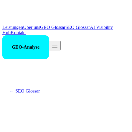
Leistungen
Über uns
GEO Glossar
SEO Glossar
AI Visibility
Hub
Kontakt
GEO-Analyse
←
SEO Glossar