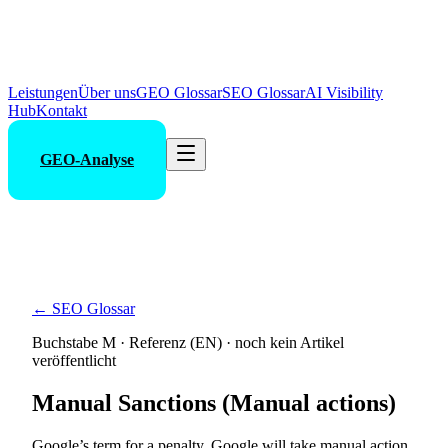
Leistungen
Über uns
GEO Glossar
SEO Glossar
AI Visibility
Hub
Kontakt
GEO-Analyse
← SEO Glossar
Buchstabe
M
· Referenz (EN) · noch kein Artikel
veröffentlicht
Manual Sanctions (Manual actions)
Google’s term for a penalty. Google will take manual action